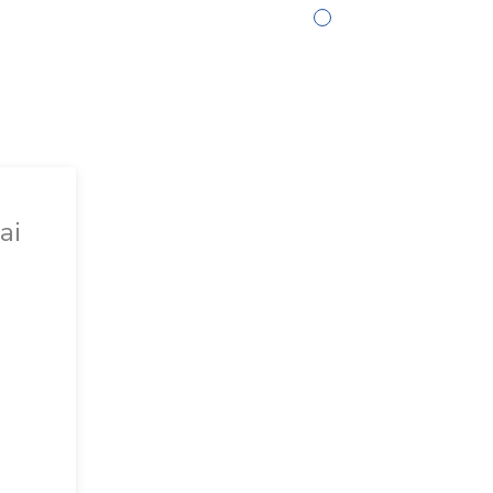
▸
I SKIPASS
IT
PROFILO
ACQUISTI
ai