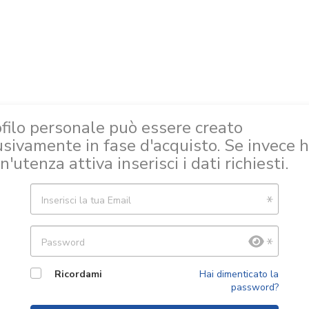
CHI SIAMO
FAQ
WEB APP
SCONT
ofilo personale può essere creato
usivamente in fase d'acquisto. Se invece h
n'utenza attiva inserisci i dati richiesti.
Inserisci la tua Email
Password
Ricordami
Hai dimenticato la
password?