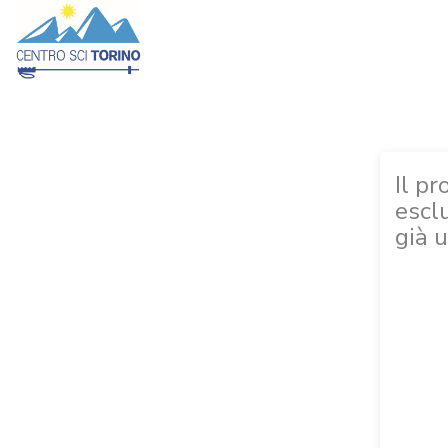
Il pr
escl
già u