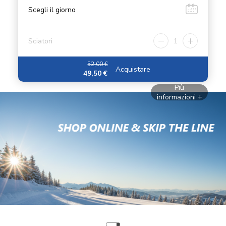
Scegli il giorno
Sciatori
1
52,00 €
Acquistare
49,50 €
Più
informazioni +