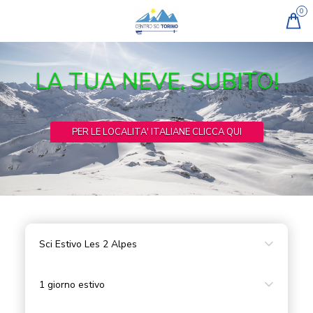
LA TUA NEVE, SUBITO!
CAMBIARE LINGUA
FR
PER LE LOCALITA' ITALIANE CLICCA QUI
Sci Estivo Les 2 Alpes
1 giorno estivo